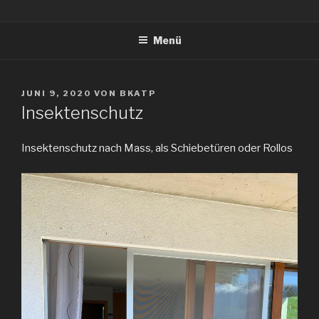
Zum
Inhalt
Menü
springen
VERÖFFENTLICHT
JUNI 9, 2020
VON
BKATP
AM
Insektenschutz
Insektenschutz nach Mass, als Schiebetüren oder Rollos